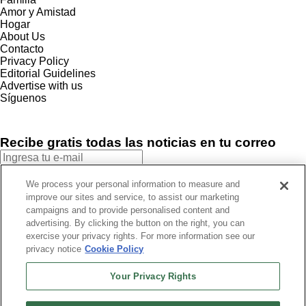
Amor y Amistad
Hogar
About Us
Contacto
Privacy Policy
Editorial Guidelines
Advertise with us
Síguenos
Recibe gratis todas las noticias en tu correo
SUSCRIBIRME
We process your personal information to measure and
improve our sites and service, to assist our marketing
Este sitio está protegido por reCAPTCHA y Google
Política de
campaigns and to provide personalised content and
privacidad
y Se aplican las
Condiciones de servicio
.
advertising. By clicking the button on the right, you can
¡Muchas gracias!
Ya estás suscrito a nuestro newsletter
exercise your privacy rights. For more information see our
privacy notice
Cookie Policy
Your Privacy Rights
Recibe gratis todas las noticias en tu correo