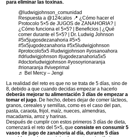
para eliminar las toxinas.
@ludwigjohnson_comunidad
Respuesta a @124calos 📍 ¿Cómo hacer el
Protocolo 5×5 de JUGOS de ZANAHORIA? |
¿Cómo funciona el 5×5? | Beneficios | ¿Qué
comer durante el 5×5? | Dr. Ludwig Johnson
#5x5jugosdezanahoria
#5×5
#5x5jugodezanahoria
#5x5ludwigjohnson
#protocolo5x5
#ludwigjohnson
#yosanoahora
#drludwigjohnson
#jugodezanahoria5x5
#doctorludwigjohnson
#yosoyrionaranja
#rionaranja
#viveprimal
♬ Bel Mercy – Jengi
La realidad del reto es que no se trata de 5 días, sino de
8, debido a que cuando decidas empezar a hacerlo
deberás mejorar tu alimentación 3 días de empezar a
tomar el jugo
. De hecho, debes dejar de comer lácteos,
granos, cereales y semillas, como es el caso del pan,
pasta, caraota, frijol, maíz, nueces, almendras,
macadamia, arroz y harinas.
Después de cumplir con estos primeros 3 días de dieta,
comenzará el reto del 5×5, que
consiste en consumir 5
vasos de jugo de zanahoria al día, durante 5 días