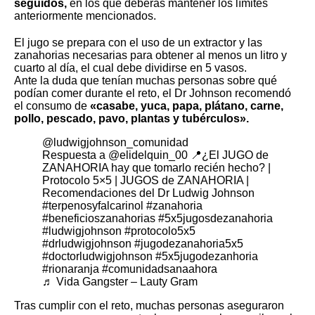
seguidos,
en los que deberás mantener los límites
anteriormente mencionados.
El jugo se prepara con el uso de un extractor y las
zanahorias necesarias para obtener al menos un litro y
cuarto al día, el cual debe dividirse en 5 vasos.
Ante la duda que tenían muchas personas sobre qué
podían comer durante el reto, el Dr Johnson recomendó
el consumo de
«casabe, yuca, papa, plátano, carne,
pollo, pescado, pavo, plantas y tubérculos».
@ludwigjohnson_comunidad
Respuesta a @elidelquin_00 📍¿El JUGO de
ZANAHORIA hay que tomarlo recién hecho? |
Protocolo 5×5 | JUGOS de ZANAHORIA |
Recomendaciones del Dr Ludwig Johnson
#terpenosyfalcarinol
#zanahoria
#beneficioszanahorias
#5x5jugosdezanahoria
#ludwigjohnson
#protocolo5x5
#drludwigjohnson
#jugodezanahoria5x5
#doctorludwigjohnson
#5x5jugodezanhoria
#rionaranja
#comunidadsanaahora
♬ Vida Gangster – Lauty Gram
Tras cumplir con el reto, muchas personas aseguraron