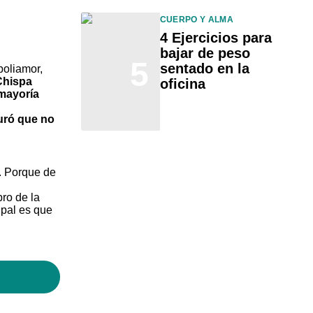
CUERPO Y ALMA
4 Ejercicios para
bajar de peso
5
sentado en la
poliamor
,
 Chispa
oficina
 mayoría
uró que no
. Porque de
ro de la
ipal es que