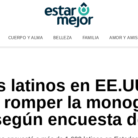
CUERPO Y ALMA
BELLEZA
FAMILIA
AMOR Y AMI
s latinos en EE.U
 romper la mono
 según encuesta 