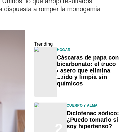
 Unidos, lo que arrojó resultados
a dispuesta a romper la monogamia
Trending
HOGAR
Cáscaras de papa con
bicarbonato: el truco
1
casero que elimina
óxido y limpia sin
químicos
CUERPO Y ALMA
Diclofenac sódico:
¿Puedo tomarlo si
2
soy hipertenso?