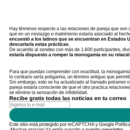
Hay términos respecto a las relaciones de pareja que son di
que en un noviazgo o matrimonio estaría asociado al hec
encuestó a los latinos que se encuentran en Estados U
descartaría estas prácticas
.
De acuerdo al sondeo con más de 1,600 participantes, div
estaría dispuesto a romper la monogamia en su relació
Para que puedas comprender con exactitud, la monogamia 
lo contrario sería poligamia, un término antiguo que permit
Sin embargo, esto se ha actualizado al llamado poliamor
pareja estaría consciente de que el otro practica relacion
se elimine la sensación de infidelidad.
Recibe gratis todas las noticias en tu correo
Este sitio está protegido por reCAPTCHA y Google
Polític
¡Muchas gracias!
Ya estás suscrito a nuestro newsletter