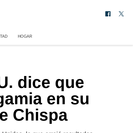
STAD
HOGAR
U. dice que
gamia en su
de Chispa