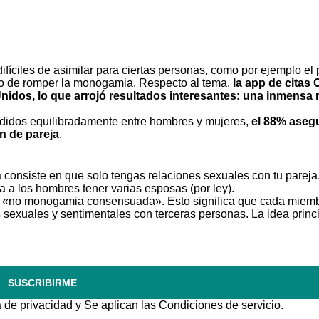
fíciles de asimilar para ciertas personas,
como por ejemplo el 
ho de romper la monogamia. Respecto al tema,
la app de citas
nidos, lo que arrojó resultados interesantes: una inmensa
ididos equilibradamente entre hombres y mujeres,
el 88% aseg
n de pareja
.
consiste en que solo tengas relaciones sexuales con tu pareja
ía a los hombres tener varias esposas (por ley).
 o «no monogamia consensuada». Esto significa que cada miemb
es sexuales y sentimentales con terceras personas. La idea princ
SUSCRIBIRME
a de privacidad
y Se aplican las
Condiciones de servicio
.