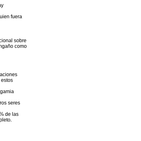
ay
uien fuera
cional sobre
 engaño como
laciones
 estos
ogamia
ros seres
% de las
pleto.