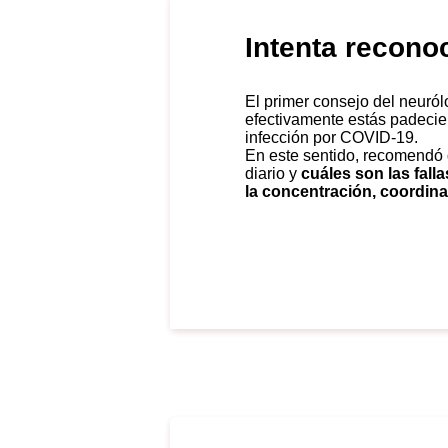
Intenta recono
El primer consejo del neurólogo James Giordano es intentar detectar que
efectivamente estás padeci
infección por COVID-19.
En este sentido, recomendó 
diario y
cuáles son las fal
la concentración, coordina