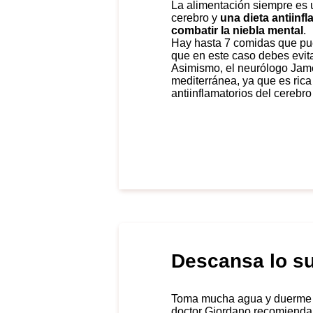
La alimentación siempre es un punto indispensable en la salud del
cerebro y
una dieta antiinf
combatir la niebla mental
.
Hay hasta
7 comidas que pue
que en este caso debes evita
Asimismo, el neurólogo Ja
mediterránea
, ya que es ric
antiinflamatorios del cerebro
Descansa lo su
Toma mucha agua y duerme lo suficiente, son los otros dos tips que el
doctor Giordano recomienda 