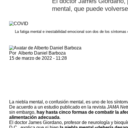
El doctor James Giordano, p
mental, que puede volverse
La fatiga mental e inestabilidad emocional son dos de los síntomas
Por
Alberto Daniel Barboza
15 de marzo de 2022 - 11:28
La niebla mental, o confusión mental, es uno de los sínto
De acuerdo a
un estudio publicado en la revista
JAMA Net
sin embargo,
hay hasta cinco formas de combatir la af
alimentación adecuada
.
El doctor James Giordano, profesor de neurología y bioqu
D.C., explica que si bien
la niebla mental «debería desap