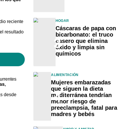
HOGAR
dio reciente
Cáscaras de papa con
el resultado
bicarbonato: el truco
3
casero que elimina
óxido y limpia sin
químicos
ALIMENTACIÓN
currentes
Mujeres embarazadas
as,
que siguen la dieta
4
mediterránea tendrían
as desde
menor riesgo de
preeclampsia, fatal para
madres y bebés