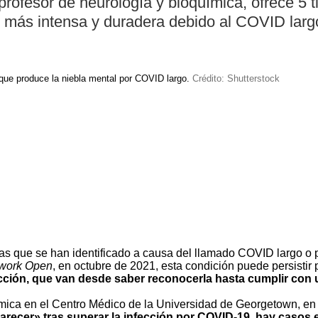
rofesor de neurología y bioquímica, ofrece 5 ti
 más intensa y duradera debido al COVID larg
 que produce la niebla mental por COVID largo.
Crédito: Shutterstock
mas que se han identificado a causa del llamado COVID largo o
work Open
, en octubre de 2021,
esta condición puede persistir
ección, que van desde saber reconocerla hasta cumplir con
ímica en el Centro Médico de la Universidad de Georgetown, e
arecer» tras superar la infección por COVID-19, hay casos 