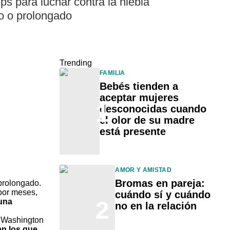
ps para luchar contra la niebla
o o prolongado
Trending
FAMILIA
Bebés tienden a
aceptar mujeres
1
desconocidas cuando
el olor de su madre
está presente
AMOR Y AMISTAD
Bromas en pareja:
 prolongado.
 por meses
,
cuándo sí y cuándo
2
 una
no en la relación
n Washington
en los que