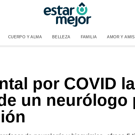
CUERPO Y ALMA
BELLEZA
FAMILIA
AMOR Y AMI
ntal por COVID la
de un neurólogo 
ción