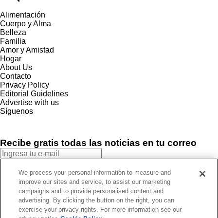
Alimentación
Cuerpo y Alma
Belleza
Familia
Amor y Amistad
Hogar
About Us
Contacto
Privacy Policy
Editorial Guidelines
Advertise with us
Síguenos
Recibe gratis todas las noticias en tu correo
SUSCRIBIRME
We process your personal information to measure and
improve our sites and service, to assist our marketing
Este sitio está protegido por reCAPTCHA y Google
Política de
campaigns and to provide personalised content and
privacidad
y Se aplican las
Condiciones de servicio
.
advertising. By clicking the button on the right, you can
¡Muchas gracias!
Ya estás suscrito a nuestro newsletter
exercise your privacy rights. For more information see our