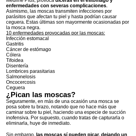
Medline Plus
, provoca
úlceras en el estómago y
enfermedades con severas complicaciones
.
Asimismo, las moscas transmiten infecciones por
parásitos que afectan tu piel y hasta podrían causar
ceguera. Estas últimas son mayormente ocasionadas por
la mosca negra.
10 enfermedades provocadas por las moscas:
Infección estomacal
Gastritis
Cáncer de estómago
Cólera
Tifoidea
Disentería
Lombrices parasitarias
Salmonelosis
Oncocercosis
Ceguera
¿Pican las moscas?
Seguramente, en más de una ocasión una mosca se
posa sobre tu brazo, notando que no hace más que
caminar sobre tu piel, haciendo una especie de succión
inofensiva. Por supuesto, cuando tratas de capturarla o
eliminarla, huye de inmediato.
Sin embargo,
las moscas sí pueden picar, dejando un