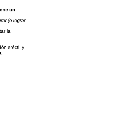
iene un
ar (o lograr
ar la
ón eréctil y
a
.