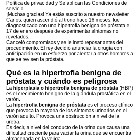
Política de privacidad
y Se aplican las
Condiciones de
servicio
.
¡Muchas gracias!
Ya estás suscrito a nuestro newsletter
Carlos, quien ascendió al trono hace 16 meses,
fue
diagnosticado con una hipertrofia benigna de próstata el
17 de enero
después de experimentar síntomas no
revelados.
Canceló compromisos y se le instó reposar antes del
procedimiento. El rey decidió anunciar la cirugía con
anticipación en un esfuerzo por alentar a otros hombres a
que se revisen la próstata.
Qué es la hipertrofia benigna de
próstata y cuándo es peligrosa
La
hiperplasia o hipertrofia benigna de próstata
(HBP)
es el crecimiento benigno de la glándula prostática en el
varón.
La
hipertrofia benigna de próstata
es el proceso clínico
que provoca la mayoría de los síntomas urinarios en el
varón adulto. Provoca una obstrucción a nivel de la
uretra.
Es decir, a nivel del conducto de la orina que causa una
dificultad creciente para vaciar la orina que se encuentra
almacenada en la vejiga.