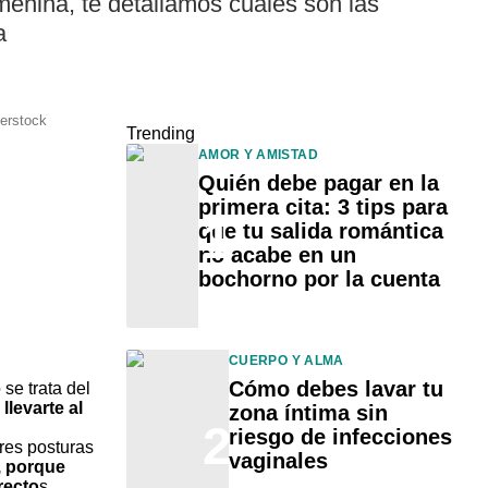
menina, te detallamos cuáles son las
a
terstock
Trending
AMOR Y AMISTAD
Quién debe pagar en la
primera cita: 3 tips para
1
que tu salida romántica
no acabe en un
bochorno por la cuenta
CUERPO Y ALMA
Cómo debes lavar tu
se trata del
llevarte al
zona íntima sin
2
riesgo de infecciones
ores posturas
vaginales
, porque
recto
s.