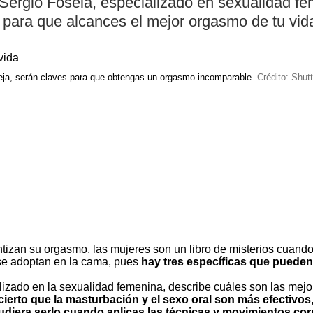
Sergio Fosela, especializado en sexualidad fe
s para que alcances el mejor orgasmo de tu vid
areja, serán claves para que obtengas un orgasmo incomparable.
Crédito: Shut
tizan su orgasmo, las mujeres son un libro de misterios cuando 
 se adoptan en la cama, pues
hay tres específicas que pueden 
ializado en la sexualidad femenina, describe cuáles son las mej
 cierto que la masturbación y el sexo oral son más efectivos
udiera serlo cuando aplicas las técnicas y movimientos cor