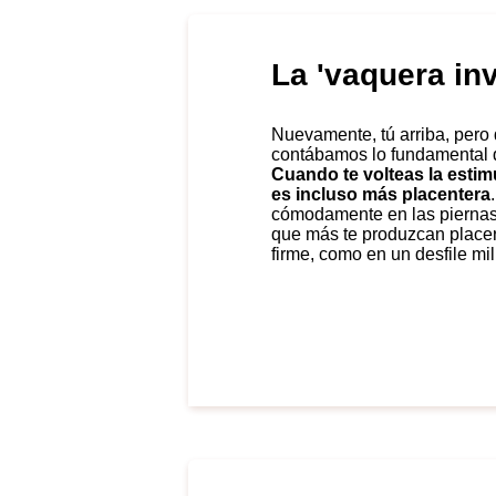
La 'vaquera inv
Nuevamente, tú arriba, pero dándole la espalda a tu pareja. Por eso te
contábamos lo fundamental q
Cuando te volteas la estim
es incluso más placentera
cómodamente en las piernas 
que más te produzcan placer.
firme, como en un desfile mili