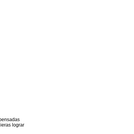
n pensadas
ieras lograr