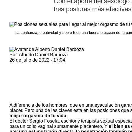
Con el aporte del sexólogo 
tres posturas más efectiva
La confianza, creatividad y sobre todo una buena erección de tu p
Por
Alberto Daniel Barboza
26 de julio de 2022 - 17:04
A diferencia de los hombres, que en una eyaculación garan
placer. Pero una de las claves está en las posiciones que
mejor orgasmo de tu vida
.
El doctor Sergio Fosela, escritor y terapista sexual espec
para un coito vaginal sumamente placentero. Y
si bien es
hay una estimulación directa, la penetración también p