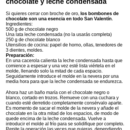
chocolate y leche condensada
Si quieres cerrar con broche de oro,
los bombones de
chocolate son una esencia en todo San Valentín
.
Ingredientes:
500 g de chocolate negro
Una lata leche condensada (no la usarás completa)
250 g de chocolate blanco
Utensilios de cocina: papel de horno, ollas, tenedores de
3 dientes, moldes.
Preparación:
En una cacerola calienta la leche condensada hasta que
comience a espesar y una vez esté lista viértela en el
molde, llenando solo la mitad de cada espacio.
Seguidamente introduce el molde en la nevera por una
media hora para que la leche condensada se endurezca.
Ahora haz un baño maría con el chocolate negro o
blanco, cortado en trozos. Remueve con una cuchara y
cuando esté derretido completamente consérvalo aparte.
Es momento de sacar el molde de la nevera y añade el
chocolate en la otra mitad de los espacios, de modo de
quede encima de la leche condensada. Vuelve a
introducir el molde al frío para se solidifique por completo.
Repite la operación las veces que quieras, dependiendo