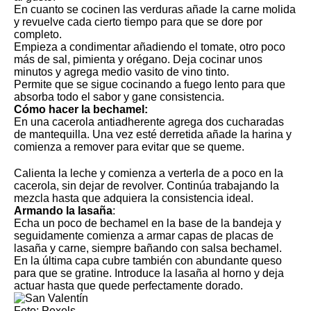
En cuanto se cocinen las verduras añade la carne molida
y revuelve cada cierto tiempo para que se dore por
completo.
Empieza a condimentar añadiendo el tomate, otro poco
más de sal, pimienta y orégano. Deja cocinar unos
minutos y agrega medio vasito de vino tinto.
Permite que se sigue cocinando a fuego lento para que
absorba todo el sabor y gane consistencia.
Cómo hacer la bechamel:
En una cacerola antiadherente agrega dos cucharadas
de mantequilla. Una vez esté derretida añade la harina y
comienza a remover para evitar que se queme.
Calienta la leche y comienza a verterla de a poco en la
cacerola, sin dejar de revolver. Continúa trabajando la
mezcla hasta que adquiera la consistencia ideal.
Armando la lasaña
:
Echa un poco de bechamel en la base de la bandeja y
seguidamente comienza a armar capas de placas de
lasaña y carne, siempre bañando con salsa bechamel.
En la última capa cubre también con abundante queso
para que se gratine. Introduce la lasaña al horno y deja
actuar hasta que quede perfectamente dorado.
Foto: Pexels