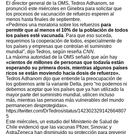
El director general de la OMS, Tedros Adhanom, se
pronunció este miércoles en Ginebra para solicitar que
los procesos de vacunación de refuerzo esperen al
menos hasta finales de septiembre.
«Pedimos una moratoria sobre los refuerzos
para
permitir que al menos el 10% de la población de todos
los países esté vacunada
. Para que eso suceda,
requerimos la cooperación de todos, especialmente de
los países y empresas que controlan el suministro
mundial”, dijo Tedros, según reseña
CNN
.
La máxima autoridad de la OMS señaló que aún hay
«cientos de millones de personas que todavía están
esperando su primera dosis, mientras algunos países
ricos se están moviendo hacia dosis de refuerzo».
Tedros Adhanom dijo que entiende la preocupación de
los gobiernos ante la variante Delta, pero “no podemos ni
debemos aceptar que los países que ya han utilizado la
mayor parte del suministro mundial, utilicen incluso
más, mientras las personas más vulnerables del mundo
permanecen desprotegidas».
https://twitter.com/DrTedros/status/142302329142664807
5
Este miércoles, un estudio del Ministerio de Salud de
Chile evidenció que las vacunas
Pfizer, Sinovac y
AstraZeneca han disminuido su protección para prevenir