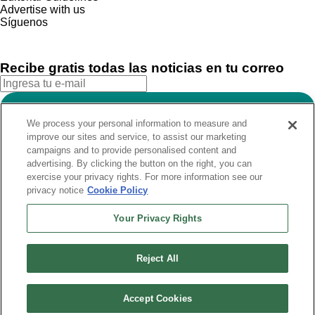
Advertise with us
Síguenos
Recibe gratis todas las noticias en tu correo
SUSCRIBIRME
We process your personal information to measure and
Este sitio está protegido por reCAPTCHA y Google
Política de
improve our sites and service, to assist our marketing
privacidad
y Se aplican las
Condiciones de servicio
.
campaigns and to provide personalised content and
¡Muchas gracias!
Ya estás suscrito a nuestro newsletter
advertising. By clicking the button on the right, you can
exercise your privacy rights. For more information see our
privacy notice
Cookie Policy
Recibe gratis todas las noticias en tu correo
Your Privacy Rights
SUSCRIBIRME
Reject All
Este sitio está protegido por reCAPTCHA y Google
Política de
privacidad
y Se aplican las
Condiciones de servicio
.
Accept Cookies
¡Muchas gracias!
Ya estás suscrito a nuestro newsletter