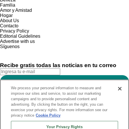
Familia
Amor y Amistad
Hogar
About Us
Contacto
Privacy Policy
Editorial Guidelines
Advertise with us
Síguenos
Recibe gratis todas las noticias en tu correo
SUSCRIBIRME
We process your personal information to measure and
Este sitio está protegido por reCAPTCHA y Google
Política de
improve our sites and service, to assist our marketing
privacidad
y Se aplican las
Condiciones de servicio
.
campaigns and to provide personalised content and
¡Muchas gracias!
Ya estás suscrito a nuestro newsletter
advertising. By clicking the button on the right, you can
exercise your privacy rights. For more information see our
privacy notice
Cookie Policy
Recibe gratis todas las noticias en tu correo
Your Privacy Rights