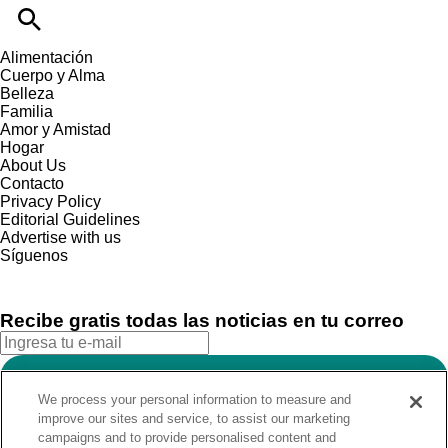
Alimentación
Cuerpo y Alma
Belleza
Familia
Amor y Amistad
Hogar
About Us
Contacto
Privacy Policy
Editorial Guidelines
Advertise with us
Síguenos
Recibe gratis todas las noticias en tu correo
SUSCRIBIRME
We process your personal information to measure and
Este sitio está protegido por reCAPTCHA y Google
Política de
improve our sites and service, to assist our marketing
privacidad
y Se aplican las
Condiciones de servicio
.
campaigns and to provide personalised content and
¡Muchas gracias!
Ya estás suscrito a nuestro newsletter