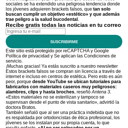
sociales se ha extendido una peligrosa tendencia donde
los jóvenes adquieren brackets falsos, que
tan solo
buscan cumplir un objetivo «estético» y que además
trae peligro a la salud bucodental
.
Recibe gratis todas las noticias en tu correo
SUSCRIBIRME
Este sitio está protegido por reCAPTCHA y Google
Política de privacidad
y Se aplican las
Condiciones de
servicio
.
¡Muchas gracias!
Ya estás suscrito a nuestro newsletter
Estos brackets falsos se compran sin licencia a través de
internet e incluso en centros de estética. Pero esto es aún
peor, porque
desde YouTube se ubican tutoriales para
fabricarlos con materiales caseros muy peligrosos:
alambres, clips y hasta broches
, reseñó
Antena 3
.
«Estos materiales no se esterilizan y tampoco se
supervisan desde el punto de vista sanitario», advirtió la
doctora Bratos.
También señaló que al ser una práctica indebida que no
es respaldada por ortodoncistas de ética profesional, los
jóvenes se los instalan por su propia cuenta, lo que
resulta nefasto.
«Al no ser colocados por un