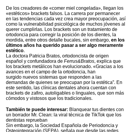
De los creadores de
«comer miel congelada»
, llegan los
«estéticos» brackets falsos. La carrera por permanecer
en las tendencias cada vez crea mayor preocupación, así
como la vulnerabilidad psicológica de muchos jóvenes al
querer cumplirlas. Los brackets son un tratamiento de
ortodoncia para corregir la posición de los dientes, la
mordida, entre otros detalle bucales, sin embargo,
en los
últimos años ha querido pasar a ser algo meramente
estético
.
La doctora Patricia Bratos, ortodoncista de origen
español y confundadora de
Ferrus&Bratos
, explica que
los brackets metálicos han evolucionado. «Gracias a los
avances en el campo de la ortodoncia, han
surgido nuevos sistemas que responden a las
demandas de quienes se preocupan por la estética”. En
este sentido, las clínicas dentales ahora cuentan con
brackets de zafiro, autoligables o linguales, que son más
cómodos y vistosos que los tradicionales.
También te puede interesar:
Blanquear tus dientes con
un borrador Mr. Clean: la viral técnica de TikTok que los
dentistas reprueban
Sin embargo, la Sociedad Española de Periodoncia y
Osteointegración (SEPA), señala que desde las redes