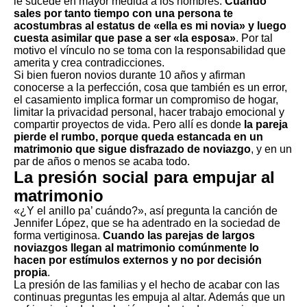
le sucede en mayor medida a los hombres.
Cuando
sales por tanto tiempo con una persona te
acostumbras al estatus de «ella es mi novia» y luego
cuesta asimilar que pase a ser «la esposa»
. Por tal
motivo el vínculo no se toma con la responsabilidad que
amerita y crea contradicciones.
Si bien fueron novios durante 10 años y afirman
conocerse a la perfección, cosa que también es un error,
el casamiento implica formar un compromiso de hogar,
limitar la privacidad personal,
hacer trabajo emocional
y
compartir proyectos de vida. Pero allí es donde
la pareja
pierde el rumbo, porque queda estancada en un
matrimonio que sigue disfrazado de noviazgo
, y en un
par de años o menos se acaba todo.
La presión social para empujar al
matrimonio
«¿Y el anillo pa’ cuándo?», así pregunta la canción de
Jennifer López, que se ha adentrado en la sociedad de
forma vertiginosa.
Cuando las parejas de largos
noviazgos llegan al matrimonio comúnmente lo
hacen por estímulos externos y no por decisión
propia
.
La presión de las familias y el hecho de acabar con las
continuas preguntas les empuja al altar
. Además que un