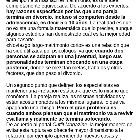
el tiempo hará más fácil el matrimonio, es una idea
completamente equivocada. De acuerdo a los expertos,
hay razones específicas por las que una pareja
termina en divorcio, incluso si comparten desde la
adolescencia, es decir 5 o 10 años
. La realidad es que
no existe una fórmula matemática que lo precise, aunque
algunos estudios han demostrado
cuál es la mejor edad
para casarte
.
«Noviazgo largo-matrimonio corto» es una relación que
ha sido utilizada por psicólogos, ya que
cuando dos
personas se adaptan en una juventud, luego sus
personalidades terminan chocando en una etapa
posterior
, donde se mezclan metas, trabajos y otros
factores, que dan paso al divorcio.
Un segundo punto que definen los especialistas es
mantener una «relación estática», que es lo mismo que
monótona. La pareja realiza las mismas actividades y
están acostumbrados a los mismos lugares, lo que va
apagando una chispa.
Pero el gran problema es
cuando ambos piensan que
el matrimonio va a revivir
esa llama
y realmente se termina sofocando
.
De acuerdo al portal
Outfit Magazine
, la mejor manera de
evitar esta ruptura es ofrecerle mayor dinamismo a la
relación, por ejemplo aprendiendo nuevas cosas y