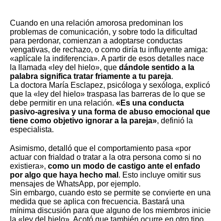
Cuando en una relación amorosa predominan los
problemas de comunicación, y sobre todo la
dificultad
para perdonar
, comienzan a adoptarse conductas
vengativas, de rechazo, o como diría tu influyente amiga:
«aplícale la indiferencia». A partir de esos detalles nace
la llamada «ley del hielo», que
dándole sentido a la
palabra significa tratar friamente a tu pareja
.
La doctora María Esclapez, psicóloga y sexóloga, explicó
que la «ley del hielo» traspasa las barreras de lo que se
debe permitir en una relación.
«Es una conducta
pasivo-agresiva y una forma de
abuso emocional
que
tiene como objetivo ignorar a la pareja»
, definió la
especialista.
Asimismo, detalló que el comportamiento pasa «por
actuar con frialdad o tratar a la otra persona como si no
existiera»,
como un modo de castigo ante el enfado
por algo que haya hecho mal
. Esto incluye omitir sus
mensajes de WhatsApp
, por ejemplo.
Sin embargo, cuando esto se permite se convierte en una
medida que se aplica con frecuencia. Bastará una
mínima discusión para que alguno de los miembros inicie
la «ley del hielo». Acotó que también ocurre en otro tipo