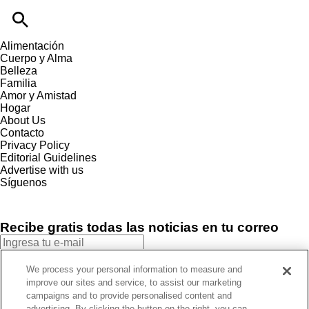
Alimentación
Cuerpo y Alma
Belleza
Familia
Amor y Amistad
Hogar
About Us
Contacto
Privacy Policy
Editorial Guidelines
Advertise with us
Síguenos
Recibe gratis todas las noticias en tu correo
SUSCRIBIRME
We process your personal information to measure and
improve our sites and service, to assist our marketing
Este sitio está protegido por reCAPTCHA y Google
Política de
campaigns and to provide personalised content and
privacidad
y Se aplican las
Condiciones de servicio
.
advertising. By clicking the button on the right, you can