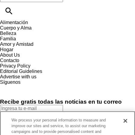
Alimentación
Cuerpo y Alma
Belleza
Familia
Amor y Amistad
Hogar
About Us
Contacto
Privacy Policy
Editorial Guidelines
Advertise with us
Síguenos
Recibe gratis todas las noticias en tu correo
SUSCRIBIRME
We process your personal information to measure and
improve our sites and service, to assist our marketing
Este sitio está protegido por reCAPTCHA y Google
Política de
campaigns and to provide personalised content and
privacidad
y Se aplican las
Condiciones de servicio
.