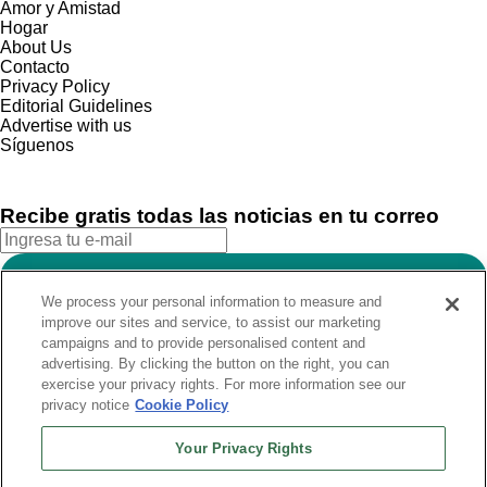
Amor y Amistad
Hogar
About Us
Contacto
Privacy Policy
Editorial Guidelines
Advertise with us
Síguenos
Recibe gratis todas las noticias en tu correo
SUSCRIBIRME
We process your personal information to measure and
Este sitio está protegido por reCAPTCHA y Google
Política de
improve our sites and service, to assist our marketing
privacidad
y Se aplican las
Condiciones de servicio
.
campaigns and to provide personalised content and
¡Muchas gracias!
Ya estás suscrito a nuestro newsletter
advertising. By clicking the button on the right, you can
exercise your privacy rights. For more information see our
privacy notice
Cookie Policy
Recibe gratis todas las noticias en tu correo
Your Privacy Rights