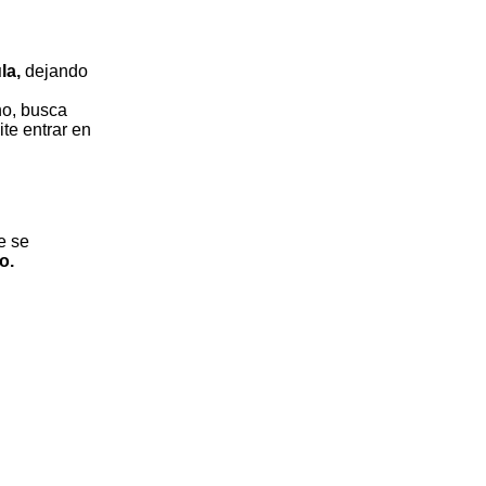
ula,
dejando
no, busca
te entrar en
e se
o.