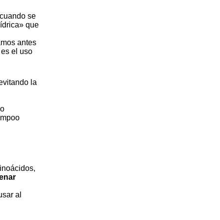
e cuando se
hídrica» que
samos antes
es el uso
evitando la
ro
hampoo
minoácidos,
lenar
usar al