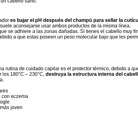
 un cabello sano.
nador
es bajar el pH después del champú para sellar la cutíc
ivo, suele aconsejarse usar ambos productos de la misma línea.
ue se adhiere a las zonas dañadas. Si tienes el cabello muy fi
ebido a que estas poseen un peso molecular bajo que les permi
a rutina de cuidado capilar es el protector térmico, debido a qu
ar los 180°C – 230°C,
destruya la estructura interna del cabell
a.
ares
l con eczema
oogle
s más joven