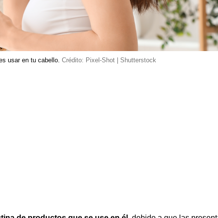
es usar en tu cabello.
Crédito: Pixel-Shot | Shutterstock
utina de productos que se use en él,
debido a que las presen