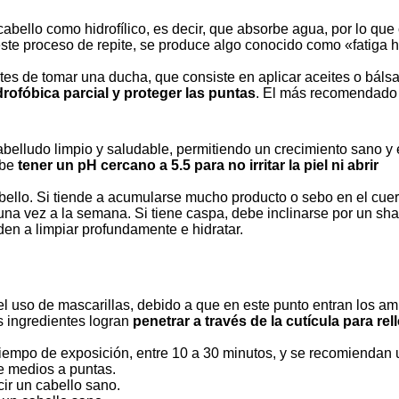
cabello como hidrofílico, es decir, que absorbe agua, por lo qu
 este proceso de repite, se produce algo conocido como «fatiga 
tes de tomar una ducha, que consiste en aplicar aceites o bál
drofóbica parcial y proteger las puntas
. El más recomendado 
belludo limpio y saludable, permitiendo un crecimiento sano y 
ebe
tener un pH cercano a 5.5 para no irritar la piel ni abrir
bello. Si tiende a acumularse mucho producto o sebo en el cue
una vez a la semana. Si tiene caspa, debe inclinarse por un s
en a limpiar profundamente e hidratar.
 el uso de mascarillas, debido a que en este punto entran los a
s ingredientes logran
penetrar a través de la cutícula para rel
tiempo de exposición, entre 10 a 30 minutos, y se recomiendan 
e medios a puntas.