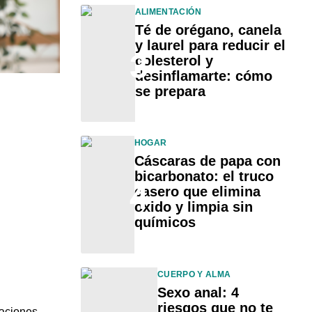
ALIMENTACIÓN
Té de orégano, canela
y laurel para reducir el
3
colesterol y
desinflamarte: cómo
se prepara
HOGAR
Cáscaras de papa con
bicarbonato: el truco
4
casero que elimina
óxido y limpia sin
químicos
CUERPO Y ALMA
Sexo anal: 4
riesgos que no te
taciones