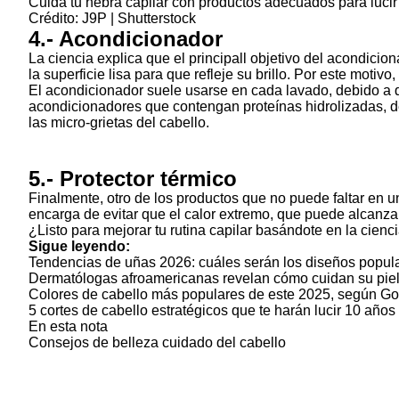
Cuida tu hebra capilar con productos adecuados para lucir
Crédito: J9P | Shutterstock
4.- Acondicionador
La ciencia explica que el principall objetivo del acondicio
la superficie lisa para que refleje su brillo. Por este mot
El acondicionador suele usarse en cada lavado, debido a q
acondicionadores que contengan proteínas hidrolizadas, d
las micro-grietas del cabello.
5.- Protector térmico
Finalmente, otro de los productos que no puede faltar en un
encarga de evitar que el calor extremo, que puede alcanz
¿Listo para mejorar tu rutina capilar basándote en la cienci
Sigue leyendo:
Tendencias de uñas 2026: cuáles serán los diseños popul
Dermatólogas afroamericanas revelan cómo cuidan su pie
Colores de cabello más populares de este 2025, según G
5 cortes de cabello estratégicos que te harán lucir 10 año
En esta nota
Consejos de belleza
cuidado del cabello