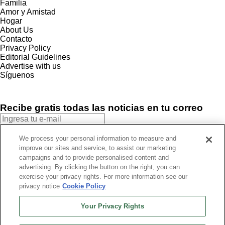
Familia
Amor y Amistad
Hogar
About Us
Contacto
Privacy Policy
Editorial Guidelines
Advertise with us
Síguenos
Recibe gratis todas las noticias en tu correo
SUSCRIBIRME
We process your personal information to measure and
improve our sites and service, to assist our marketing
Este sitio está protegido por reCAPTCHA y Google
Política de
campaigns and to provide personalised content and
privacidad
y Se aplican las
Condiciones de servicio
.
advertising. By clicking the button on the right, you can
¡Muchas gracias!
Ya estás suscrito a nuestro newsletter
exercise your privacy rights. For more information see our
privacy notice
Cookie Policy
Your Privacy Rights
Recibe gratis todas las noticias en tu correo