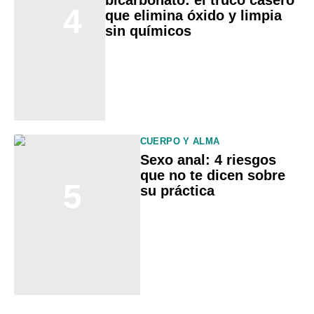
bicarbonato: el truco casero
4
que elimina óxido y limpia
sin químicos
CUERPO Y ALMA
Sexo anal: 4 riesgos
que no te dicen sobre
5
su práctica