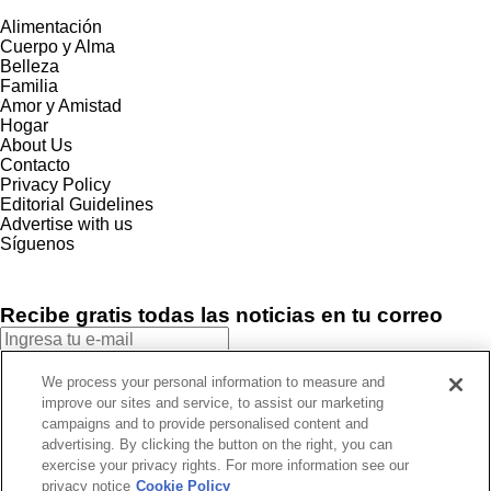
Alimentación
Cuerpo y Alma
Belleza
Familia
Amor y Amistad
Hogar
About Us
Contacto
Privacy Policy
Editorial Guidelines
Advertise with us
Síguenos
Recibe gratis todas las noticias en tu correo
SUSCRIBIRME
We process your personal information to measure and
improve our sites and service, to assist our marketing
Este sitio está protegido por reCAPTCHA y Google
Política de
campaigns and to provide personalised content and
privacidad
y Se aplican las
Condiciones de servicio
.
advertising. By clicking the button on the right, you can
¡Muchas gracias!
Ya estás suscrito a nuestro newsletter
exercise your privacy rights. For more information see our
privacy notice
Cookie Policy