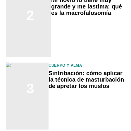
Mi novio lo tiene muy
grande y me lastima: qué
2
es la macrofalosomía
CUERPO Y ALMA
Sintribación: cómo aplicar
la técnica de masturbación
3
de apretar los muslos