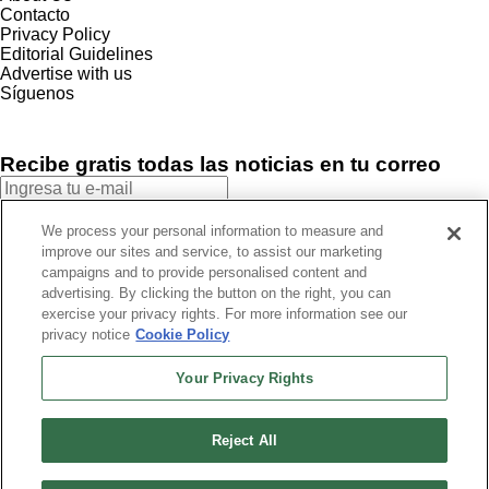
Contacto
Privacy Policy
Editorial Guidelines
Advertise with us
Síguenos
Recibe gratis todas las noticias en tu correo
SUSCRIBIRME
We process your personal information to measure and
improve our sites and service, to assist our marketing
Este sitio está protegido por reCAPTCHA y Google
Política de
campaigns and to provide personalised content and
privacidad
y Se aplican las
Condiciones de servicio
.
advertising. By clicking the button on the right, you can
¡Muchas gracias!
Ya estás suscrito a nuestro newsletter
exercise your privacy rights. For more information see our
privacy notice
Cookie Policy
Your Privacy Rights
Recibe gratis todas las noticias en tu correo
Reject All
SUSCRIBIRME