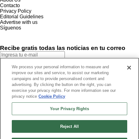
Contacto
Privacy Policy
Editorial Guidelines
Advertise with us
Síguenos
Recibe gratis todas las noticias en tu correo
SUSCRIBIRME
We process your personal information to measure and
improve our sites and service, to assist our marketing
Este sitio está protegido por reCAPTCHA y Google
Política de
campaigns and to provide personalised content and
privacidad
y Se aplican las
Condiciones de servicio
.
advertising. By clicking the button on the right, you can
¡Muchas gracias!
Ya estás suscrito a nuestro newsletter
exercise your privacy rights. For more information see our
privacy notice
Cookie Policy
Your Privacy Rights
Recibe gratis todas las noticias en tu correo
Reject All
SUSCRIBIRME