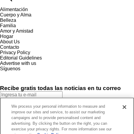
Alimentación
Cuerpo y Alma
Belleza
Familia
Amor y Amistad
Hogar
About Us
Contacto
Privacy Policy
Editorial Guidelines
Advertise with us
Síguenos
Recibe gratis todas las noticias en tu correo
SUSCRIBIRME
We process your personal information to measure and
improve our sites and service, to assist our marketing
Este sitio está protegido por reCAPTCHA y Google
Política de
campaigns and to provide personalised content and
privacidad
y Se aplican las
Condiciones de servicio
.
advertising. By clicking the button on the right, you can
¡Muchas gracias!
Ya estás suscrito a nuestro newsletter
exercise your privacy rights. For more information see our