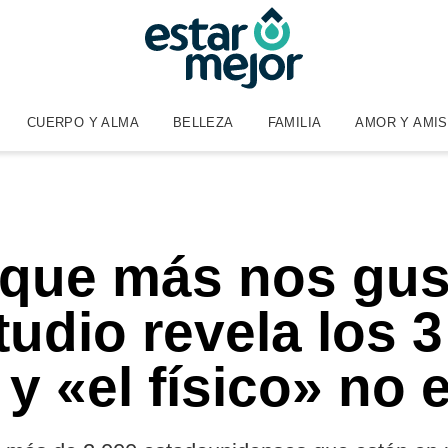
CUERPO Y ALMA
BELLEZA
FAMILIA
AMOR Y AMI
 que más nos gus
tudio revela los
 y «el físico» no 