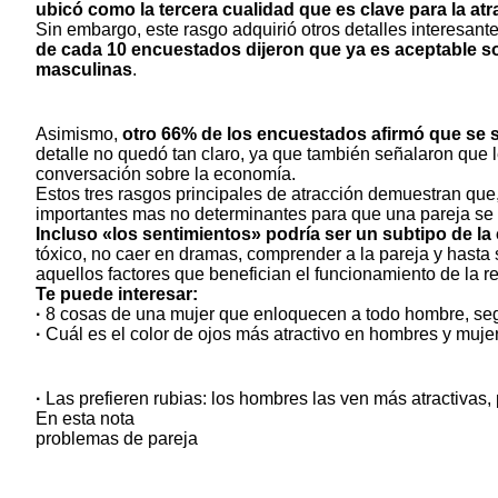
ubicó como la tercera cualidad que es clave para la at
Sin embargo, este rasgo adquirió otros detalles interesant
de cada 10 encuestados dijeron que ya es aceptable s
masculinas
.
Asimismo,
otro 66% de los encuestados afirmó que se 
detalle no quedó tan claro, ya que también señalaron que l
conversación sobre la economía.
Estos tres rasgos principales de atracción demuestran qu
importantes mas no determinantes para que una pareja se 
Incluso «los sentimientos» podría ser un subtipo de la c
tóxico, no caer en dramas, comprender a la pareja y hasta 
aquellos factores que benefician el funcionamiento de la re
Te puede interesar:
·
8 cosas de una mujer que enloquecen a todo hombre, seg
·
Cuál es el color de ojos más atractivo en hombres y muje
·
Las prefieren rubias: los hombres las ven más atract
ivas,
En esta nota
problemas de pareja