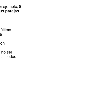
or ejemplo,
8
us parejas
 último
na
son
r no ser
cir, todos