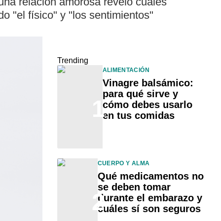
na relación amorosa reveló cuáles
 "el físico" y "los sentimientos"
Trending
ALIMENTACIÓN
Vinagre balsámico:
para qué sirve y
1
cómo debes usarlo
en tus comidas
CUERPO Y ALMA
Qué medicamentos no
se deben tomar
2
durante el embarazo y
cuáles sí son seguros