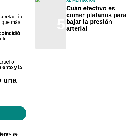
ALIMENTACIÓN
Cuán efectivo es
comer plátanos para
a relación
5
bajar la presión
lo que más
arterial
 coincidió
nte
cruel o
iento y la
e una
iera» se