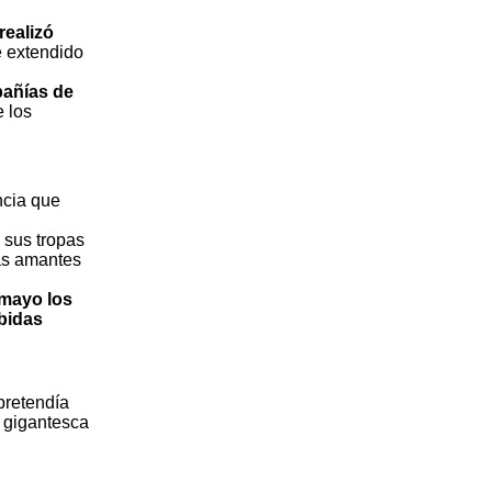
realizó
e extendido
pañías de
e los
ncia que
y sus tropas
nas amantes
mayo los
bidas
pretendía
a gigantesca