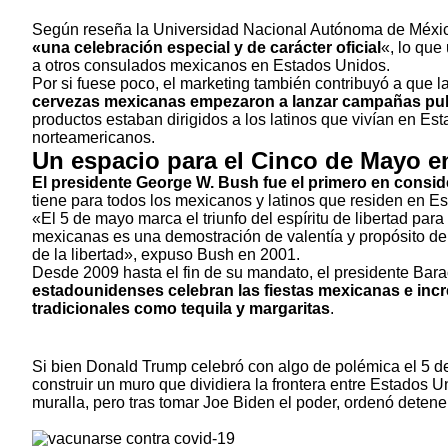
Según reseña la Universidad Nacional Autónoma de Méx
«una celebración especial y de carácter oficial
«, lo que
a otros consulados mexicanos en Estados Unidos.
Por si fuese poco, el marketing también contribuyó a que l
cervezas mexicanas empezaron a lanzar campañas publi
productos estaban dirigidos a los latinos que vivían en E
norteamericanos.
Un espacio para el Cinco de Mayo e
El presidente George W. Bush fue el primero en conside
tiene para todos los mexicanos y latinos que residen en E
«El 5 de mayo marca el triunfo del espíritu de libertad par
mexicanas es una demostración de valentía y propósito de
de la libertad»,
expuso Bush en 2001
.
Desde 2009 hasta el fin de su mandato, el presidente Bar
estadounidenses celebran las fiestas mexicanas e in
tradicionales como tequila y margaritas
.
Si bien Donald Trump celebró con algo de polémica el 5 d
construir un muro que dividiera la frontera entre Estados 
muralla, pero tras tomar Joe Biden el poder, ordenó detene