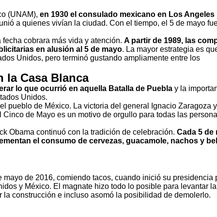
ico (UNAM),
en 1930 el consulado mexicano en Los Angeles 
 unió a quienes vivían la ciudad. Con el tiempo, el 5 de mayo fu
a fecha cobrara más vida y atención.
A partir de 1989, las com
citarias en alusión al 5 de mayo
. La mayor estrategia es qu
stados Unidos, pero terminó gustando ampliamente entre los
n la Casa Blanca
rar lo que ocurrió en aquella Batalla de Puebla
y la importa
stados Unidos.
a el pueblo de México. La victoria del general Ignacio Zaragoza 
l Cinco de Mayo es un motivo de orgullo para todas las perso
ack Obama continuó con la tradición de celebración.
Cada 5 de 
crementan el consumo de cervezas, guacamole, nachos y be
e mayo de 2016, comiendo tacos, cuando inició su presidencia 
Unidos y México. El magnate hizo todo lo posible para levantar l
r la construcción e incluso asomó la posibilidad de demolerlo.