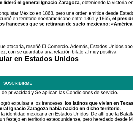
e lideró el general Ignacio Zaragoza
, obteniendo la victoria e
conquistar México en 1863, pero una orden emitida desde Estad
currió en territorio noertamericano entre 1861 y 1865,
el presid
los franceses que se retiraran de suelo mexicano: «América
 que atacaría, reseñó El Comercio. Además, Estados Unidos ap
rez, con se guardaba una relación bilateral muy positiva.
ular en Estados Unidos
SUSCRIBIRME
a de privacidad
y Se aplican las
Condiciones de servicio
.
logró expulsar a los franceses,
los latinos que vivían en Texa
ral Ignacio Zaragoza había nacido en dicho territorio.
la identidad mexicana en Estados Unidos. De allí que la Batall
un festejo en territorio estaodunidense, pero heredado desde M