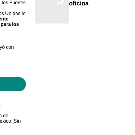
oficina
n los Fuertes
os Unidos lo
ente
 para los
oyó con
s
a de
éxico. Sin