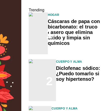
Trending
HOGAR
Cáscaras de papa con
bicarbonato: el truco
1
casero que elimina
óxido y limpia sin
químicos
CUERPO Y ALMA
Diclofenac sódico:
¿Puedo tomarlo si
2
soy hipertenso?
CUERPO Y ALMA