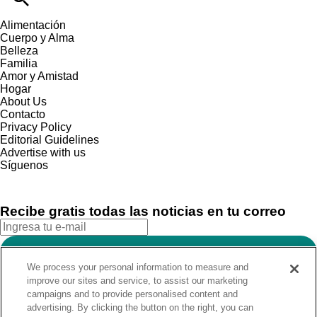
Alimentación
Cuerpo y Alma
Belleza
Familia
Amor y Amistad
Hogar
About Us
Contacto
Privacy Policy
Editorial Guidelines
Advertise with us
Síguenos
Recibe gratis todas las noticias en tu correo
SUSCRIBIRME
We process your personal information to measure and
Este sitio está protegido por reCAPTCHA y Google
Política de
improve our sites and service, to assist our marketing
privacidad
y Se aplican las
Condiciones de servicio
.
campaigns and to provide personalised content and
¡Muchas gracias!
Ya estás suscrito a nuestro newsletter
advertising. By clicking the button on the right, you can