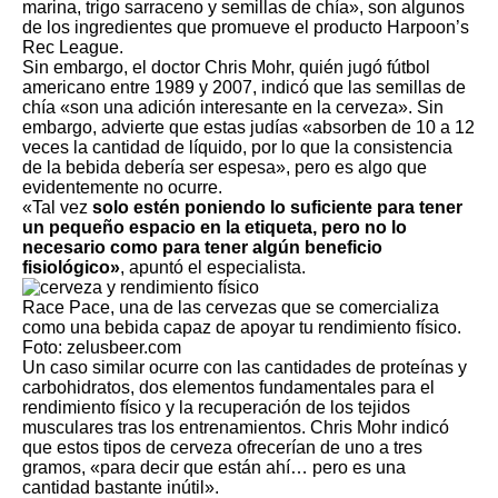
marina, trigo sarraceno y semillas de chía», son algunos
de los ingredientes que promueve el producto
Harpoon’s
Rec League
.
Sin embargo, el doctor Chris Mohr, quién jugó fútbol
americano entre 1989 y 2007, indicó que las semillas de
chía «son una adición interesante en la cerveza». Sin
embargo, advierte que estas judías «absorben de 10 a 12
veces la cantidad de líquido, por lo que la consistencia
de la bebida debería ser espesa», pero es algo que
evidentemente no ocurre.
«Tal vez
solo estén poniendo lo suficiente para tener
un pequeño espacio en la etiqueta, pero no lo
necesario como para tener algún beneficio
fisiológico»
, apuntó el especialista.
Race Pace, una de las cervezas que se comercializa
como una bebida capaz de apoyar tu rendimiento físico.
Foto: zelusbeer.com
Un caso similar ocurre con las cantidades de proteínas y
carbohidratos, dos elementos fundamentales para el
rendimiento físico y la recuperación de los tejidos
musculares tras los entrenamientos. Chris Mohr indicó
que estos tipos de cerveza ofrecerían de uno a tres
gramos, «para decir que están ahí… pero es una
cantidad bastante inútil».