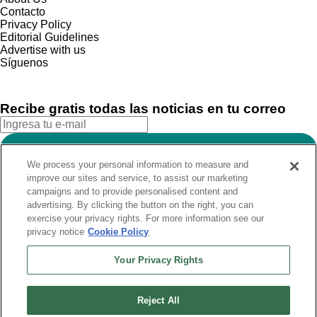
Contacto
Privacy Policy
Editorial Guidelines
Advertise with us
Síguenos
Recibe gratis todas las noticias en tu correo
SUSCRIBIRME
We process your personal information to measure and
Este sitio está protegido por reCAPTCHA y Google
Política de
improve our sites and service, to assist our marketing
privacidad
y Se aplican las
Condiciones de servicio
.
campaigns and to provide personalised content and
¡Muchas gracias!
Ya estás suscrito a nuestro newsletter
advertising. By clicking the button on the right, you can
exercise your privacy rights. For more information see our
privacy notice
Cookie Policy
Recibe gratis todas las noticias en tu correo
Your Privacy Rights
SUSCRIBIRME
Reject All