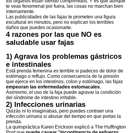
tus órganos están siendo comprimidos. Y es que aunque
te veas fenomenal por fuera, las cosas no marchan bien
internamente.
Las publicidades de las fajas te prometen una figura
escultural en minutos, pero no explican los terribles
daños que puedes ocasionarte.
4 razones por las que NO es
saludable usar fajas
1) Agrava los problemas gástricos
e intestinales
Está prenda femenina es terrible si padeces de dolor de
estómago o reflujo. Como consecuencia de la presión
que ejerce en los intestinos, colon y estómago, las fajas
empeoran las enfermedades estomacales
.
Asimismo, el uso de la faja puede agravar la condición
del síndrome de intestino irritable.
2) Infecciones urinarias
Quizás ni lo imaginabas, pero puedes contraer una
infección urinaria si abusar del tiempo en que portas la
prenda.
La quiropráctica Karen Erickson explicó a The Huffington
Post que
puede causar “incontinencia de esfuerzo
,