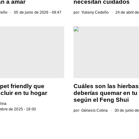
van a amar
necesitan cuidados
deño
05 de junio de 2026 - 09:47
por
Yuliany Cedeño
24 de abril d
pet friendly que
Cuáles son las hierba
cluir en tu hogar
deberías quemar en tu
según el Feng Shui
lina
mbre de 2025 - 18:00
por
Génesis Colina
30 de junio de