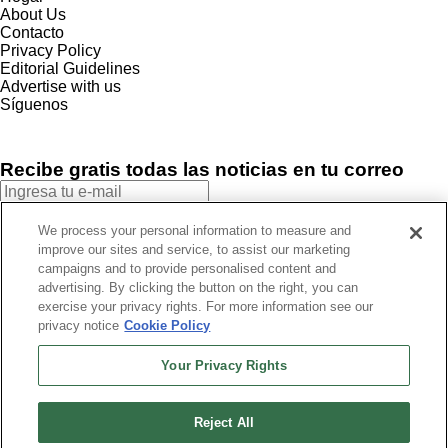
About Us
Contacto
Privacy Policy
Editorial Guidelines
Advertise with us
Síguenos
Recibe gratis todas las noticias en tu correo
SUSCRIBIRME
We process your personal information to measure and
improve our sites and service, to assist our marketing
Este sitio está protegido por reCAPTCHA y Google
Política de
campaigns and to provide personalised content and
privacidad
y Se aplican las
Condiciones de servicio
.
advertising. By clicking the button on the right, you can
¡Muchas gracias!
Ya estás suscrito a nuestro newsletter
exercise your privacy rights. For more information see our
privacy notice
Cookie Policy
Your Privacy Rights
Recibe gratis todas las noticias en tu correo
Reject All
SUSCRIBIRME