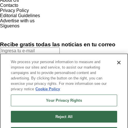
About Us
Contacto
Privacy Policy
Editorial Guidelines
Advertise with us
Síguenos
Recibe gratis todas las noticias en tu correo
SUSCRIBIRME
We process your personal information to measure and
improve our sites and service, to assist our marketing
Este sitio está protegido por reCAPTCHA y Google
Política de
campaigns and to provide personalised content and
privacidad
y Se aplican las
Condiciones de servicio
.
advertising. By clicking the button on the right, you can
¡Muchas gracias!
Ya estás suscrito a nuestro newsletter
exercise your privacy rights. For more information see our
privacy notice
Cookie Policy
Your Privacy Rights
Recibe gratis todas las noticias en tu correo
Reject All
SUSCRIBIRME