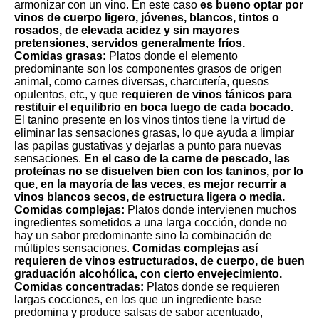
armonizar con un vino. En este caso
es bueno optar por
vinos de cuerpo ligero, jóvenes, blancos, tintos o
rosados, de elevada acidez y sin mayores
pretensiones, servidos generalmente fríos.
Comidas grasas:
Platos donde el elemento
predominante son los componentes grasos de origen
animal, como carnes diversas, charcutería, quesos
opulentos, etc, y que
requieren de vinos tánicos para
restituir el equilibrio en boca luego de cada bocado.
El tanino presente en los vinos tintos tiene la virtud de
eliminar las sensaciones grasas, lo que ayuda a limpiar
las papilas gustativas y dejarlas a punto para nuevas
sensaciones.
En el caso de la carne de pescado, las
proteínas no se disuelven bien con los taninos, por lo
que, en la mayoría de las veces, es mejor recurrir a
vinos blancos secos, de estructura ligera o media.
Comidas complejas:
Platos donde intervienen muchos
ingredientes sometidos a una larga cocción, donde no
hay un sabor predominante sino la combinación de
múltiples sensaciones.
Comidas complejas así
requieren de vinos estructurados, de cuerpo, de buen
graduación alcohólica, con cierto envejecimiento.
Comidas concentradas:
Platos donde se requieren
largas cocciones, en los que un ingrediente base
predomina y produce salsas de sabor acentuado,